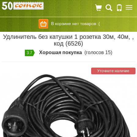
Togg
navi
В корзине нет товаров :(
Удлинитель без катушки 1 розетка 30м, 40м, ,
код (6526)
Хорошая покупка
(голосов 15)
3.7
Уточните наличие