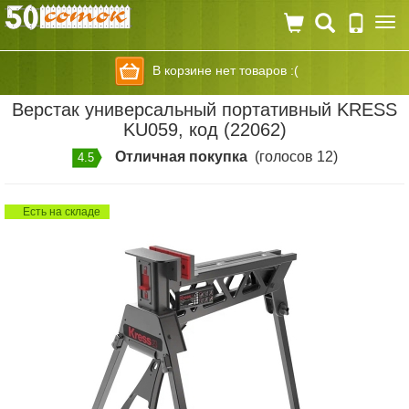
Togg
navi
В корзине нет товаров :(
Верстак универсальный портативный KRESS
KU059, код (22062)
Отличная покупка
(голосов 12)
4.5
Есть на складе