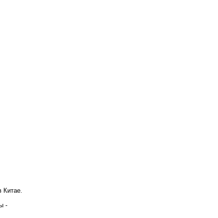
 Китае.
ы -