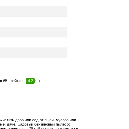
в 65 - рейтинг:
4.2
).
истить двор или сад от пыли, мусора или
оме, даче. Садовый бензиновый пылесос
мом цилиндра в 26 кубических сантиметра и