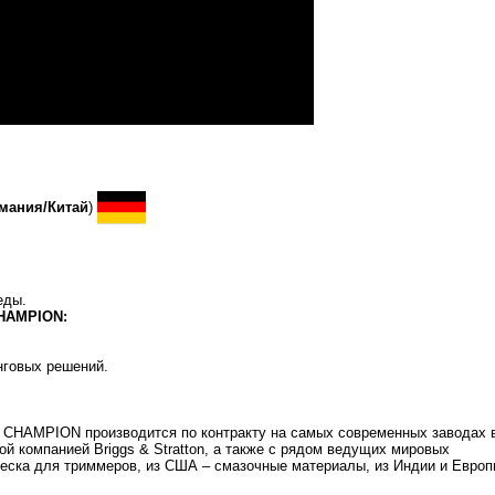
мания/Китай
)
.
еды.
CHAMPION:
нговых решений.
 CHAMPION производится по контракту на самых современных заводах в
й компанией Briggs & Stratton, а также с рядом ведущих мировых
еска для триммеров, из США – смазочные материалы, из Индии и Европ