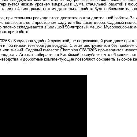
еризуется низким уровнем вибрации и шума, стабильной работой в люб
тавляет 4 килограмм, потому длительная работа будет обременительно
ра, при скромном расходе этого достаточно для длительной работы. За 
 использовать ее в просторном саду или большом дворе. Садовый пыле
р плотно складывается в большой 50-литровый мешок. Мусоросборник л
вок при работе.
26S оборудован удобной рукояткой, не нагружающей руки даже при дли
я и при низкой температуре воздуха. С этим инструментом без проблем 
в или знаний. Садовый пылесос Champion GBV326S производится извест
лодость. Агрегат собирается в Китайской республике, что обеспечивает
оизводства и добротные комплектующие позволяют сохранить высокое ка