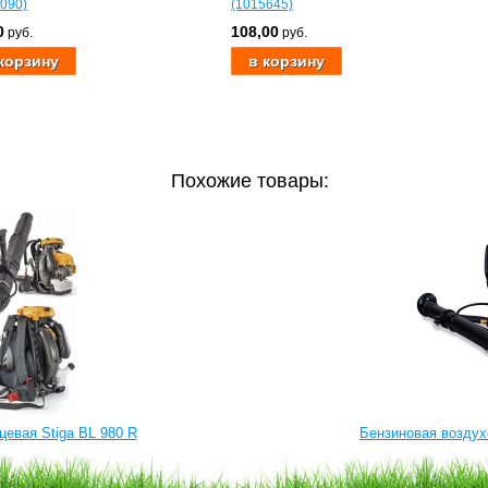
090)
(1015645)
0
108,00
руб.
руб.
Похожие товары:
евая Stiga BL 980 R
Бензиновая возду