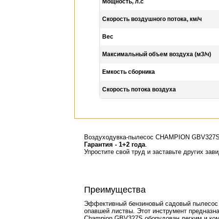
Мощность, л.с
Скорость воздушного потока, км/ч
Вес
Максимальный объем воздуха (м3/ч)
Емкость сборника
Скорость потока воздуха
Воздуходувка-пылесос CHAMPION GBV327S
Гарантия - 1+2 года
.
Упростите свой труд и заставьте других зав
Преимущества
Эффективный бензиновый садовый пылесо
опавшей листвы. Этот инструмент предназн
Champion GBV327S оборудован легким и ком