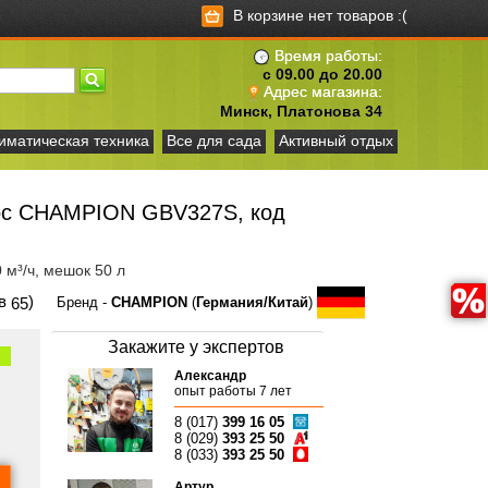
В корзине нет товаров :(
Время работы:
с 09.00 до 20.00
Адрес магазина:
Минск, Платонова 34
иматическая техника
Все для сада
Активный отдых
ос CHAMPION GBV327S, код
20 м³/ч, мешок 50 л
ов
)
65
Бренд -
CHAMPION
(
Германия/Китай
)
Закажите у экспертов
Александр
опыт работы 7 лет
8 (017)
399 16 05
8 (029)
393 25 50
8 (033)
393 25 50
Артур