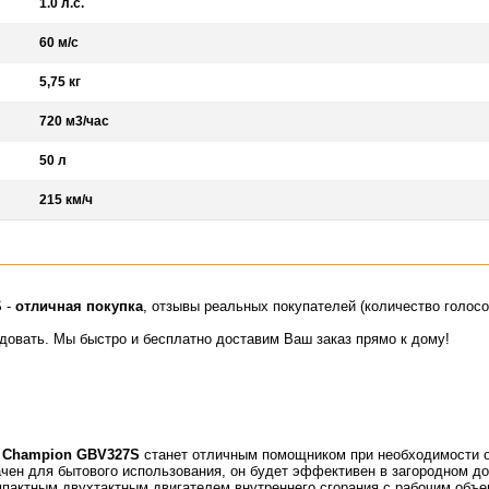
1.0 л.с.
60 м/с
5,75 кг
720 м3/час
50 л
215 км/ч
 -
отличная покупка
, отзывы реальных покупателей (количество голосо
идовать. Мы быстро и бесплатно доставим Ваш заказ прямо к дому!
с
Champion GBV327S
станет отличным помощником при необходимости оч
ачен для бытового использования, он будет эффективен в загородном д
пактным двухтактным двигателем внутреннего сгорания с рабочим объе