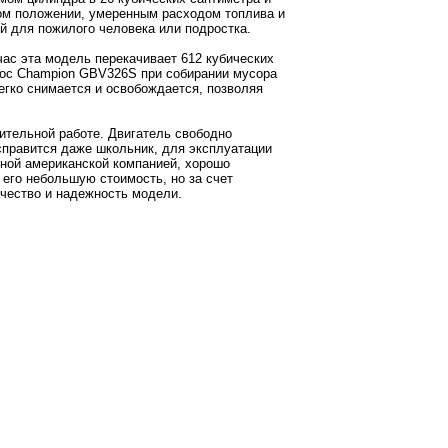
ом положении, умеренным расходом топлива и
й для пожилого человека или подростка.
час эта модель перекачивает 612 кубических
сос Champion GBV326S при собирании мусора
егко снимается и освобождается, позволяя
тельной работе. Двигатель свободно
справится даже школьник, для эксплуатации
ной американской компанией, хорошо
 его небольшую стоимость, но за счет
чество и надежность модели.