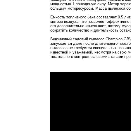
мощностью 1 лошадиную силу. Мотор характ
большим моторесурсом. Масса пылесоса сос
Емкость топливного бака составляет 0.5 лит
метров воздуха, что позволяет эффективно
его дополнительно измельчает, потому мусо
сократить количество и длительность остано
Бензиновый садовый пылесос Champion GBV3
запускается даже после длительного просто
пылесоса не требуется специальных навыко
известной и уважаемой, несмотря на свою мо
тщательного контроля за всеми этапами пр