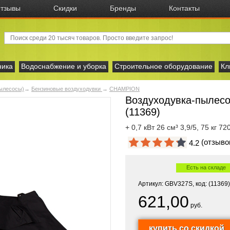
тзывы
Скидки
Бренды
Контакты
ника
Водоснабжение и уборка
Строительное оборудование
Кл
пылесосы)
→
Бензиновые воздуходувки
→
CHAMPION
Воздуходувка-пылес
(11369)
+ 0,7 кВт 26 см³ 3,9/5, 75 кг 7
(отзыв
4.2
Есть на складе
Артикул: GBV327S, код: (11369)
621,00
руб.