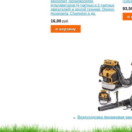
бензопил, газонокосилок,
(1063
культиваторов (4-тактных и 2-тактных
93,5
двигателей) и другой техники: Oregon,
Husqvarna, Champion и др.
16,00
руб.
←
Воздуходувка бензиновая ранц