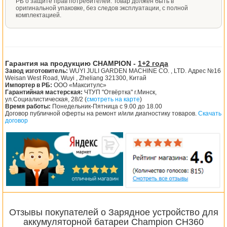
РБ о защите прав потребителей. Товар должен быть в
оригинальной упаковке, без следов эксплуатации, с полной
комплектацией.
Гарантия на продукцию CHAMPION -
1+2 года
Завод изготовитель:
WUYI JULI GARDEN MACHINE CO. , LTD. Адрес №16
Weisan West Road, Wuyi , Zheliang 321300, Китай
Импортер в РБ:
ООО «Макситулс»
Гарантийная мастерская:
ЧТУП "Отвёртка" г.Минск,
ул.Социалистическая, 28/2 (
смотреть на карте
)
Время работы:
Понедельник-Пятница с 9.00 до 18.00
Договор публичной оферты на ремонт и/или диагностику товаров.
Скачать
договор
Отзывы покупателей о Зарядное устройство для
аккумуляторной батареи Champion CH360