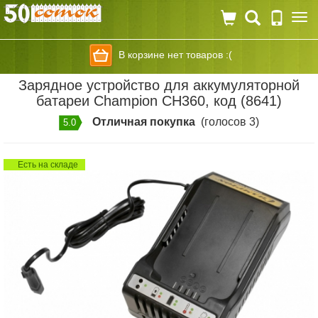
Togg
navi
В корзине нет товаров :(
Зарядное устройство для аккумуляторной
батареи Champion CH360, код (8641)
Отличная покупка
(голосов 3)
5.0
Есть на складе