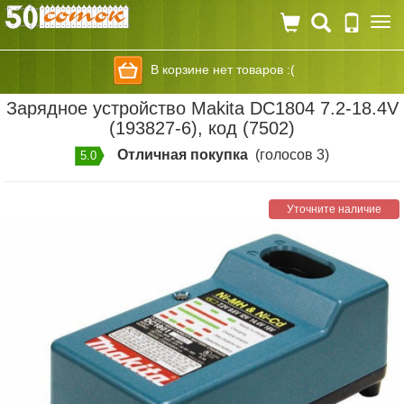
Togg
navi
В корзине нет товаров :(
Зарядное устройство Makita DC1804 7.2-18.4V
(193827-6), код (7502)
Отличная покупка
(голосов 3)
5.0
Уточните наличие