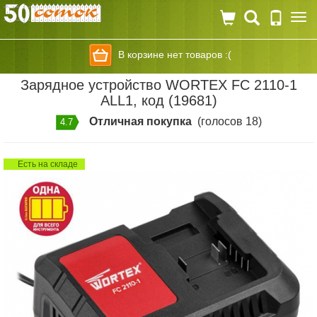
Togg
navi
В корзине нет товаров :(
Зарядное устройство WORTEX FC 2110-1
ALL1, код (19681)
Отличная покупка
(голосов 18)
4.7
Есть на складе