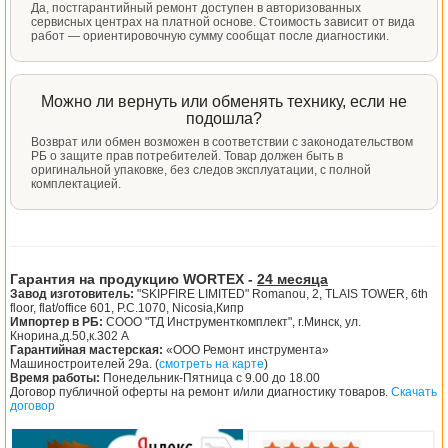
Да, постгарантийный ремонт доступен в авторизованных
сервисных центрах на платной основе. Стоимость зависит от вида
работ — ориентировочную сумму сообщат после диагностики.
Можно ли вернуть или обменять технику, если не
подошла?
Возврат или обмен возможен в соответствии с законодательством
РБ о защите прав потребителей. Товар должен быть в
оригинальной упаковке, без следов эксплуатации, с полной
комплектацией.
Гарантия на продукцию WORTEX -
24 месяца
Завод изготовитель:
"SKIPFIRE LIMITED" Romanou, 2, TLAIS TOWER, 6th
floor, flat/office 601, P.C.1070, Nicosia,Кипр
Импортер в РБ:
СООО "ТД Инструменткомплект", г.Минск, ул.
Кнорина,д.50,к.302 А
Гарантийная мастерская:
«ООО Ремонт инструмента»
Машиностроителей 29а. (
смотреть на карте
)
Время работы:
Понедельник-Пятница с 9.00 до 18.00
Договор публичной оферты на ремонт и/или диагностику товаров.
Скачать
договор