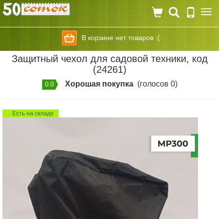
Togg
navi
В корзине нет товаров :(
Защитный чехол для садовой техники, код
(24261)
Хорошая покупка
(голосов 0)
0.0
Есть на складе