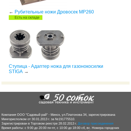
←
Рубительные ножи Дровосек МР260
Есть на складе
Ступица - Адаптер ножа для газонокосилки
STIGA
→
Компания ООО "Садовый рай" - Минск, ул.Платонова 34, зарегистрирована
Мингорисполком от 30.01.2013 г. за №191775510.
Зарегистрирован в Торговом реестре 28.02.2013 г.
Договор присоединения
Время работы: с 9:00 до 20:00 пн-пт, с 10:00 до 18:00 сб, вс. Номера городских