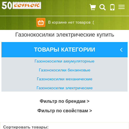
Togg
navi
В корзине нет товаров :(
Газонокосилки электрические купить
ТОВАРЫ КАТЕГОРИИ
Газонокосилки аккумуляторные
Газонокосилки бензиновые
Газонокосилки механические
Газонокосилки электрические
Фильтр по брендам >
Фильтр по свойствам >
Сортировать товары: