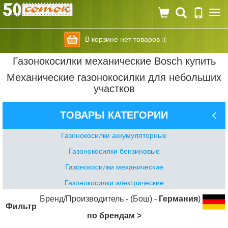
Togg
navi
В корзине нет товаров :(
Газонокосилки механические Bosch купить
Механические газонокосилки для небольших
участков
ТОВАРЫ КАТЕГОРИИ
Газонокосилки аккумуляторные
Газонокосилки бензиновые
Газонокосилки механические
Газонокосилки электрические
Бренд/Производитель - (Бош) -
Германия
)
Фильтр
по брендам >