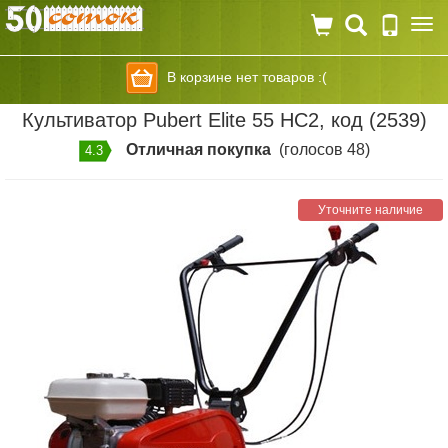
Togg
navi
В корзине нет товаров :(
Культиватор Pubert Elite 55 HC2, код (2539)
Отличная покупка
(голосов 48)
4.3
Уточните наличие