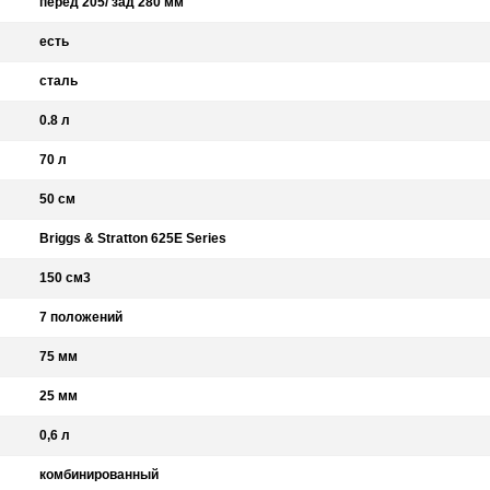
перед 205/ зад 280 мм
есть
сталь
0.8 л
70 л
50 см
Briggs & Stratton 625E Series
150 см3
7 положений
75 мм
25 мм
0,6 л
комбинированный