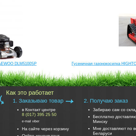
 DAEWOO DLM5100SP
Гусеничная газонокосилка HIGHT
Как это работает
1. Заказываю товар
2. Получаю заказ
в Контакт центре
Забираю сам со скла
8 (017) 395 25 50
Бесплатно доставляю
Минску
e-mail
viber
Мне доставляют по в
На сайте через корзину
Беларуси
Online-консультант