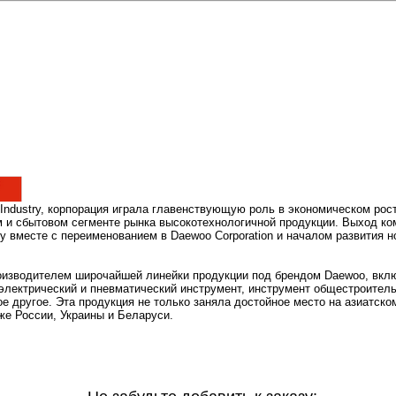
 Industry, корпорация играла главенствующую роль в экономическом ро
м и сбытовом сегменте рынка высокотехнологичной продукции. Выход ко
 вместе с переименованием в Daewoo Corporation и началом развития 
роизводителем широчайшей линейки продукции под брендом Daewoo, вк
 электрический и пневматический инструмент, инструмент общестроител
е другое. Эта продукция не только заняла достойное место на азиатско
же России, Украины и Беларуси.