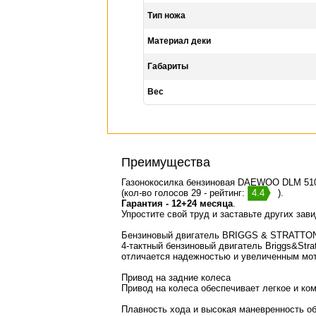
Тип ножа
Материал деки
Габариты
Вес
Преимущества
Газонокосилка бензиновая DAEWOO DLM 51
(кол-во голосов 29 - рейтинг:
4.4
).
Гарантия - 12+24 месяца
.
Упростите свой труд и заставьте других зав
Бензиновый двигатель BRIGGS & STRATTO
4-тактный бензиновый двигатель
Briggs&Stra
отличается
надежностью
и
увеличенным мо
Привод на задние колеса
Привод на колеса обеспечивает легкое и ко
Плавность хода и высокая маневренность о