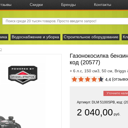
тзывы
Скидки
Бренды
Контакты
ника
Водоснабжение и уборка
Строительное оборудование
Кл
O
Газонокосилка бенз
код (20577)
+ 6 л.с, 150 см3, 50 см, Briggs
(отзыв
4.4
Уточните нали
Артикул: DLM 5100SPB, код: (2
2 040,00
руб.