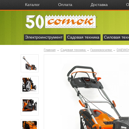
Каталог
Оплата
Доставка
О
Электроинструмент
Садовая техника
Силовая тех
Главная
→
Садовая техника
→
Газонокосилки
→
DAEWO