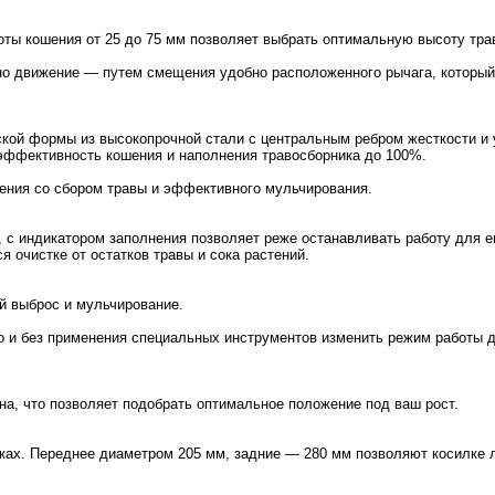
соты кошения
от 25 до 75 мм
позволяет выбрать оптимальную высоту травы
но движение — путем смещения удобно расположенного рычага, которы
кой формы из высокопрочной стали с центральным ребром жесткости и
эффективность
кошения и наполнения травосборника
до 100%
.
ения со сбором травы и эффективного мульчирования.
, с индикатором заполнения
позволяет реже останавливать работу для е
я очистке от остатков травы и сока растений.
ой выброс и мульчирование.
о и без применения специальных инструментов изменить режим работы 
на, что позволяет подобрать оптимальное положение под ваш рост.
иках. Переднее диаметром
205 мм
, задние —
280 мм
позволяют косилке л