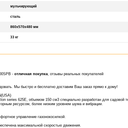
мульчирующий
сталь
860х570х480 мм
33 кг
00SPB -
отличная покупка
, отзывы реальных покупателей
идовать. Мы быстро и бесплатно доставим Ваш заказ прямо к дому!
N(USA)
tton series 625E, объемом 150 см
3
специально разработан для садовой т
торным ресурсом
, более
низким уровнем шума
и
вибрации
.
мфортное управление газонокосилкой.
беспечена максимальной скоростью движения.