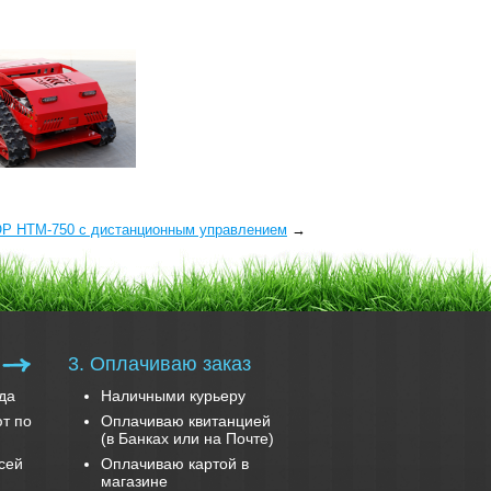
OP HTМ-750 с дистанционным управлением
→
3. Оплачиваю заказ
да
Наличными курьеру
т по
Оплачиваю квитанцией
(в Банках или на Почте)
сей
Оплачиваю картой в
магазине