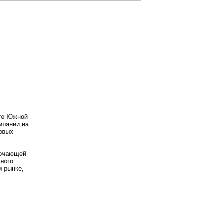
сте Южной
мпании на
новых
лючающей
ьного
м рынке,