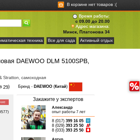
В корзине нет товаров :(
Время работы:
с 09.00 до 20.00
Адрес магазина:
Минск, Платонова 34
иматическая техника
Все для сада
Активный отдых
иновая DAEWOO DLM 5100SPB,
 & Stratton, самоходная
ов
)
Бренд -
DAEWOO
(
Китай
)
29
Закажите у экспертов
чие
Александр
0577)
опыт работы 7 лет
8 (017)
399 16 05
8 (029)
393 25 50
8 (033)
393 25 50
Артур