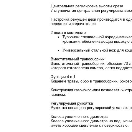
Центральная регулировка высоты среза
7 ступенчатая
центральная регулировка вы
Настройка режущей деки производится в од
передних и задних колес.
2 ножа в комплекте
Турбонож
специальной аэродинамичес
кромками, обеспечивающий
высокую 
Универсальный
стальной нож для кош
Вместительный травосборник
Вместительный травосборник, объемом
70 л
которого изготовлена камера, легко поддаетс
Функции 4 в 1
Кошение травы, сбор в травосборник, боков
Конструкция газонокосилки позволяет быстр
газоном.
Регулируемая рукоятка
Рукоятка оснащена регулировкой угла накло
Колеса увеличенного диаметра
Колеса увеличенного диаметра на подшипн
иметь хорошее сцепление с поверхностью.