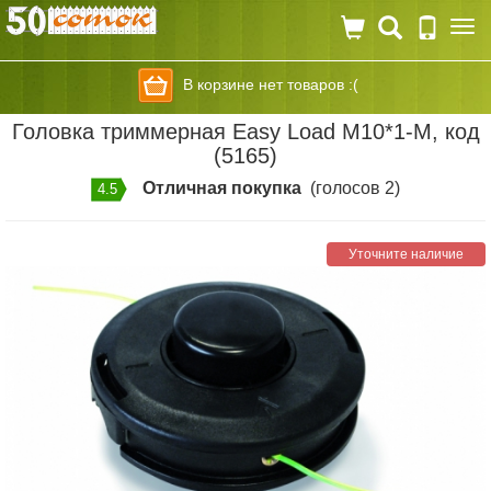
Togg
navi
В корзине нет товаров :(
Головка триммерная Easy Load M10*1-М, код
(5165)
Отличная покупка
(голосов 2)
4.5
Уточните наличие