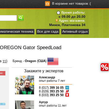
В корзине нет товаров :(
Время работы:
с 09.00 до 20.00
Адрес магазина:
Минск, Платонова 34
иматическая техника
Все для сада
Активный отдых
м OREGON Gator SpeedLoad
ов
)
Бренд -
Oregon
(
США
)
11
Закажите у экспертов
ие
Александр
опыт работы 7 лет
8 (017)
399 16 05
8 (029)
393 25 50
8 (033)
393 25 50
Артур
ывоз
опыт работы 11 лет