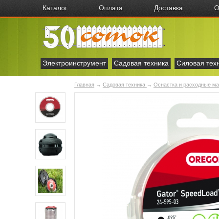
Каталог
Оплата
Доставка
О
Электроинструмент
Садовая техника
Силовая тех
Главная
→
Садовая техника
→
Оснастка и расходные м