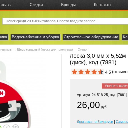
тзывы
Скидки
Бренды
Контакты
ника
Водоснабжение и уборка
Строительное оборудование
Кл
атериалы
→
Шнур кордовый (леска для триммера)
→
Oregon
Леска 3,0 мм х 5,52
(диск), код (7881)
(отзыв
4.5
Уточните налич
Артикул: 24-518-25, код: (7881)
26,00
руб.
Доставка по Беларуси
|
Самов