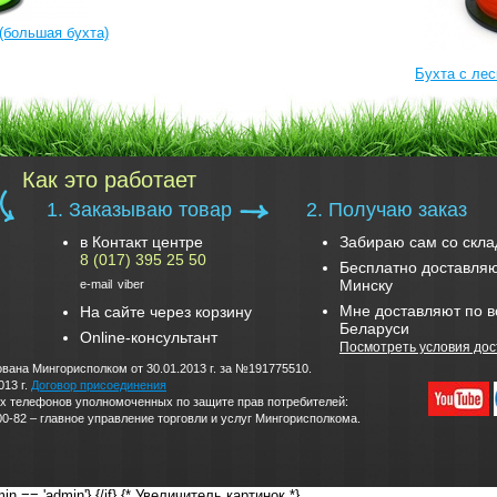
(большая бухта)
Бухта с лес
Как это работает
1. Заказываю товар
2. Получаю заказ
в Контакт центре
Забираю сам со скла
8 (017) 395 25 50
Бесплатно доставляю
Минску
e-mail
viber
Мне доставляют по в
На сайте через корзину
Беларуси
Online-консультант
Посмотреть условия дос
вана Мингорисполком от 30.01.2013 г. за №191775510.
013 г.
Договор присоединения
дских телефонов уполномоченных по защите прав потребителей:
0-82 – главное управление торговли и услуг Мингорисполкома.
in == 'admin'}
{/if} {* Увеличитель картинок *}