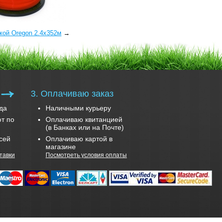
кой Oregon 2.4x352м
→
3. Оплачиваю заказ
да
Наличными курьеру
т по
Оплачиваю квитанцией
(в Банках или на Почте)
сей
Оплачиваю картой в
магазине
тавки
Посмотреть условия оплаты