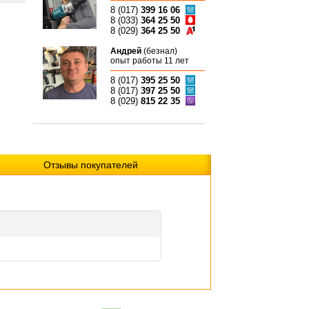
8 (017)
399 16 06
8 (033)
364 25 50
8 (029)
364 25 50
Андрей
(безнал)
опыт работы 11 лет
8 (017)
395 25 50
8 (017)
397 25 50
8 (029)
815 22 35
Отзывы покупателей