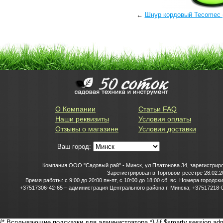
←
Шнур кордовый Tecomec 
О Компании
Статьи FAQ
Наши реквизиты
Условия оплаты
Отзывы о магазине
Условия доставки
Ваш город:
Компания ООО "Садовый рай" - Минск, ул.Платонова 34, зарегистриро
Зарегистрирован в Торговом реестре 28.02.2
Время работы: с 9:00 до 20:00 пн-пт, с 10:00 до 18:00 сб, вс. Номера горо
+37517306-42-65 – администрация Центрального района г. Минска; +37517218-0
{* Всплывающие подсказки для администратора *} {if $smarty.session.adm