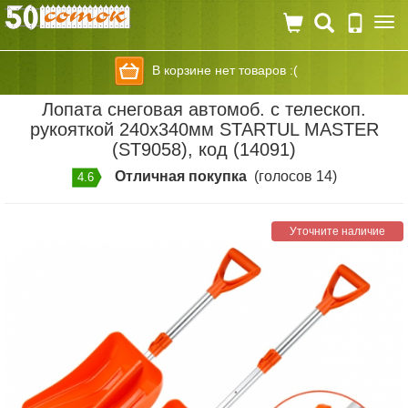
Togg
navi
В корзине нет товаров :(
Лопата снеговая автомоб. с телескоп.
рукояткой 240х340мм STARTUL MASTER
(ST9058), код (14091)
Отличная покупка
(голосов 14)
4.6
Уточните наличие