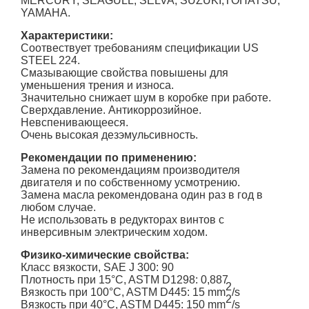
MERCURY, SEAGULL, SELVA, SUZUKI,TOHATSU,
YAMAHA.
Характеристики:
Соотвествует требованиям спецификации US
STEEL 224.
Смазывающие свойства повышены для
уменьшения трения и износа.
Значительно снижает шум в коробке при работе.
Сверхдавление. Антикоррозийное.
Невспенивающееся.
Очень высокая дезэмульсивность.
Рекомендации по применению:
Замена по рекомендациям производителя
двигателя и по собственному усмотрению.
Замена масла рекомендована один раз в год в
любом случае.
Не использовать в редукторах винтов с
инверсивным электрическим ходом.
Физико-химические свойства:
Класс вязкости, SAE J 300: 90
Плотность при 15°C, ASTM D1298: 0,887
2
Вязкость при 100°C, ASTM D445: 15 mm
/s
2
Вязкость при 40°C, ASTM D445: 150 mm
/s