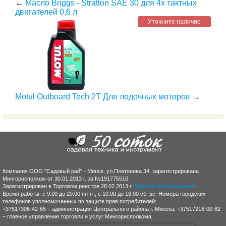
←
Масло Briggs - Stratton SAE 30 для 4х тактных
двигателей 0,6 л
Уточните наличие
Motul Outboard Tech 2T Для лодочных моторов
→
Компания ООО "Садовый рай" - Минск, ул.Платонова 34, зарегистрирована
Мингорисполком от 30.01.2013 г. за №191775510.
Зарегистрирован в Торговом реестре 28.02.2013 г.
Договор присоединения
Время работы: с 9:00 до 20:00 пн-пт, с 10:00 до 18:00 сб, вс. Номера городских
телефонов уполномоченных по защите прав потребителей:
+37517306-42-65 – администрация Центрального района г. Минска; +37517218-00-82
– главное управление торговли и услуг Мингорисполкома.