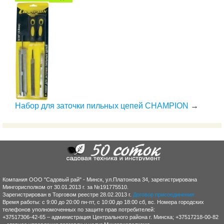
Набор для заточки пильных цепей CHAMPION
→
Компания ООО "Садовый рай" - Минск, ул.Платонова 34, зарегистрирована
Мингорисполком от 30.01.2013 г. за №191775510.
Зарегистрирован в Торговом реестре 28.02.2013 г.
Договор присоединения
Время работы: с 9:00 до 20:00 пн-пт, с 10:00 до 18:00 сб, вс. Номера городских
телефонов уполномоченных по защите прав потребителей:
+37517306-42-65 – администрация Центрального района г. Минска; +37517218-00-82