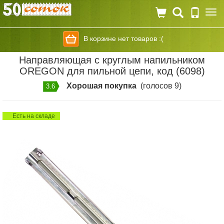
Togg
navi
В корзине нет товаров :(
Направляющая с круглым напильником
OREGON для пильной цепи, код (6098)
Хорошая покупка
(голосов 9)
3.6
Есть на складе