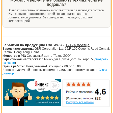
Можно ли вернуть или обменять технику, если не
подошла?
Возврат или обмен возможен в соответствии с законодательством
РБ о защите прав потребителей. Товар должен быть в
оригинальной упаковке, без следов эксплуатации, с полной
комплектацией.
Гарантия на продукцию DAEWOO -
12+24 месяца
Завод изготовитель:
GBR Corporation Ltd. 15/F, 100 Queen’s Road Central.
Central, Hong Kong, China.
Импортер в РБ:
Сервисный центр "Техно ZOO"
Гарантийная мастерская:
г. Минск, ул. Притыцкого. 62, корп. 5 (
смотреть
на карте
)
Время работы:
Понедельник-Пятница с 9.00 до 18.00
Договор публичной оферты на ремонт и/или диагностику товаров.
Скачать
договор