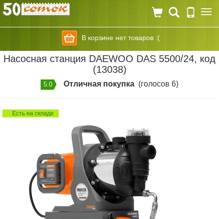
Togg
navi
В корзине нет товаров :(
Насосная станция DAEWOO DAS 5500/24, код
(13038)
Отличная покупка
(голосов 6)
5.0
Есть на складе