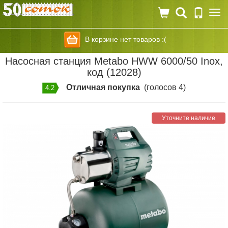
Togg
navi
В корзине нет товаров :(
Насосная станция Metabo HWW 6000/50 Inox,
код (12028)
Отличная покупка
(голосов 4)
4.2
Уточните наличие