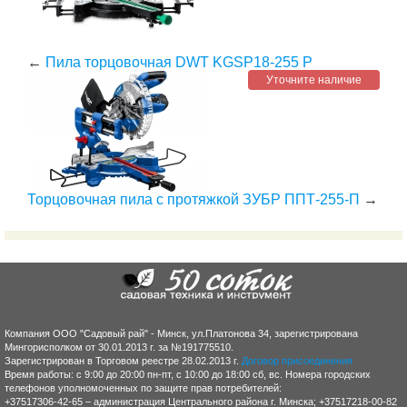
←
Пила торцовочная DWT KGSP18-255 P
Уточните наличие
Торцовочная пила с протяжкой ЗУБР ППТ-255-П
→
Компания ООО "Садовый рай" - Минск, ул.Платонова 34, зарегистрирована
Мингорисполком от 30.01.2013 г. за №191775510.
Зарегистрирован в Торговом реестре 28.02.2013 г.
Договор присоединения
Время работы: с 9:00 до 20:00 пн-пт, с 10:00 до 18:00 сб, вс. Номера городских
телефонов уполномоченных по защите прав потребителей:
+37517306-42-65 – администрация Центрального района г. Минска; +37517218-00-82