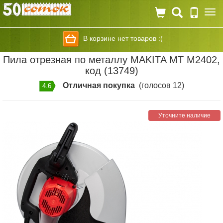
Togg
navi
В корзине нет товаров :(
Пила отрезная по металлу MAKITA MT M2402,
код (13749)
Отличная покупка
(голосов 12)
4.6
Уточните наличие