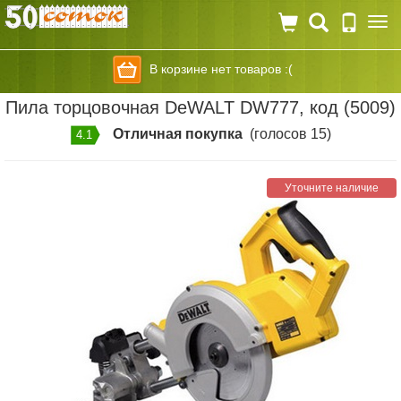
Togg
navi
В корзине нет товаров :(
Пила торцовочная DeWALT DW777, код (5009)
Отличная покупка
(голосов 15)
4.1
Уточните наличие