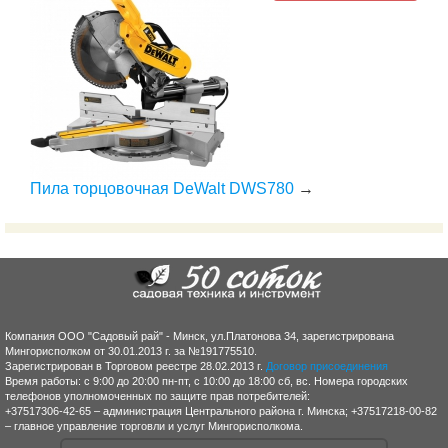
Пила торцовочная DeWalt DWS780
→
Компания ООО "Садовый рай" - Минск, ул.Платонова 34, зарегистрирована
Мингорисполком от 30.01.2013 г. за №191775510.
Зарегистрирован в Торговом реестре 28.02.2013 г.
Договор присоединения
Время работы: с 9:00 до 20:00 пн-пт, с 10:00 до 18:00 сб, вс. Номера городских
телефонов уполномоченных по защите прав потребителей:
+37517306-42-65 – администрация Центрального района г. Минска; +37517218-00-82
– главное управление торговли и услуг Мингорисполкома.