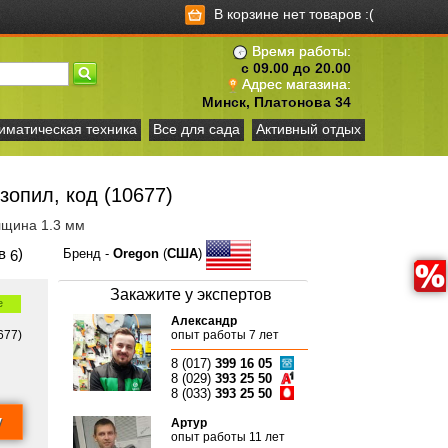
В корзине нет товаров :(
Время работы:
с 09.00 до 20.00
Адрес магазина:
Минск, Платонова 34
иматическая техника
Все для сада
Активный отдых
опил, код (10677)
олщина 1.3 мм
ов
)
Бренд -
Oregon
(
США
)
6
Закажите у экспертов
е
Александр
677)
опыт работы 7 лет
8 (017)
399 16 05
8 (029)
393 25 50
8 (033)
393 25 50
Артур
опыт работы 11 лет