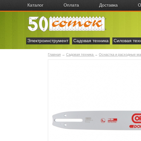
Каталог
Оплата
Доставка
О
Электроинструмент
Садовая техника
Силовая тех
Главная
→
Садовая техника
→
Оснастка и расходные м