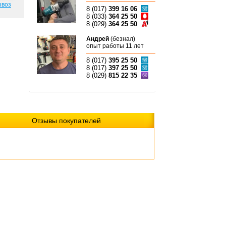
ывоз
8 (017)
399 16 06
8 (033)
364 25 50
8 (029)
364 25 50
Андрей
(безнал)
опыт работы 11 лет
8 (017)
395 25 50
8 (017)
397 25 50
8 (029)
815 22 35
Отзывы покупателей