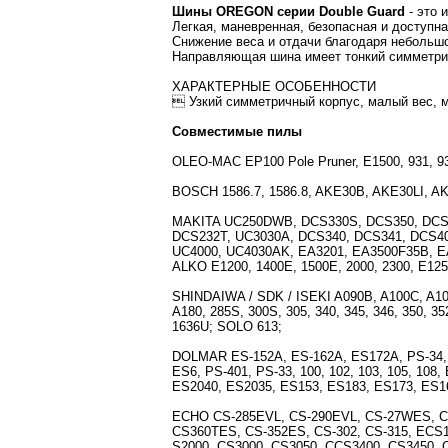
Шины OREGON серии Double Guard
- это 
Легкая, маневренная, безопасная и доступ
Снижение веса и отдачи благодаря небольш
Направляющая шина имеет тонкий симметрич
ХАРАКТЕРНЫЕ ОСОБЕННОСТИ
 Узкий симметричный корпус, малый вес, м
Совместимые пилы
OLEO-MAC EP100 Pole Pruner, E1500, 931, 9
BOSCH 1586.7, 1586.8, AKE30B, AKE30LI,
MAKITA UC250DWB, DCS330S, DCS350, DCS3
DCS232T, UC3030A, DCS340, DCS341, DCS40
UC4000, UC4030AK, EA3201, EA3500F35B, EA
ALKO E1200, 1400E, 1500E, 2000, 2300, E12
SHINDAIWA / SDK / ISEKI A090B, A100C, A102,
A180, 285S, 300S, 305, 340, 345, 346, 350, 
1636U; SOLO 613;
DOLMAR ES-152A, ES-162A, ES172A, PS-34, P
ES6, PS-401, PS-33, 100, 102, 103, 105, 108
ES2040, ES2035, ES153, ES183, ES173, ES1
ECHO CS-285EVL, CS-290EVL, CS-27WES, CS
CS360TES, CS-352ES, CS-302, CS-315, ECS15
S2000, CS3000, CS3050, CCS3400, CS3450, 