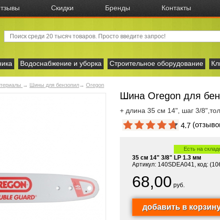
тзывы
Скидки
Бренды
Контакты
ника
Водоснабжение и уборка
Строительное оборудование
Кл
атериалы
→
Шины для бензопил
→
Oregon
Шина Oregon для бенз
+ длина 35 см 14", шаг 3/8",т
(отзыв
4.7
Есть на склад
35 см 14" 3/8" LP 1.3 мм
Артикул: 140SDEA041, код: (10
68,00
руб.