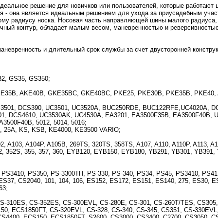
идеальное решение для новичков или пользователей, которые работают ц
ная - она является идеальным решением для ухода за приусадебным уча
ому радиусу носка. Носовая часть направляющей шины малого радиуса,
ный контур, обладает малым весом, маневренностью и реверсивностью
аневренность и длительный срок службы за счет двусторонней констру
32, GS35, GS350;
 AKE35B, AKE40B, GKE35BC, GKE40BC, PKE25, PKE30B, PKE35B, PKE40
501, DCS390, UC3501, UC3520A, BUC250RDE, BUC122RFE,UC4020A, DC
1, DCS4610, UC3530AK, UC4530A, EA3201, EA3500F35B, EA3500F40B, U
3500F40B, 5012, 5014, 5016;
5, 25A, KS, KSB, KE4000, KE3500 VARIO;
 A103, A104P, A105B, 269TS, 320TS, 358TS, A107, A110, A110P, A113, A11
352, 352S, 355, 357, 360, EYB120, EYB150, EYB180, YB291, YB301, YB391
S3410, PS350, PS-3300TH, PS-330, PS-340, PS34, PS45, PS3410, PS41,
, ES37, CS2040, 101, 104, 106, ES152, ES172, ES151, ES140, 275, ES30, 
63;
-310ES, CS-352ES, CS-300EVL, CS-280E, CS-301, CS-260T/TES, CS305,
0, ECS1850FT, CS-320EVL, CS-328, CS-340, CS-345, CS351, CS-330EVL,
CS4400, ECS150, ECS1850FT, S2600, CS3000, CS3400, C2700, CS3050, C