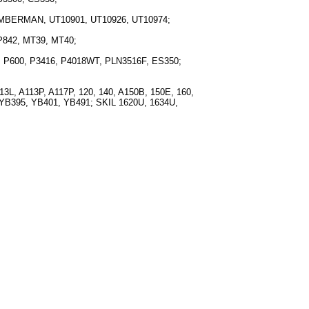
, TIMBERMAN, UT10901, UT10926, UT10974;
, P842, MT39, MT40;
, P600, P3416, P4018WT, PLN3516F, ES350;
3L, A113P, A117P, 120, 140, A150B, 150E, 160,
, YB395, YB401, YB491; SKIL 1620U, 1634U,