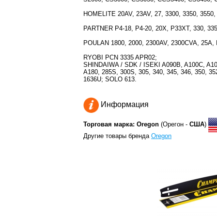
HOMELITE 20AV, 23AV, 27, 3300, 3350, 3550
PARTNER P4-18, P4-20, 20X, P33XT, 330, 335, 
POULAN 1800, 2000, 2300AV, 2300CVA, 25A,
RYOBI PCN 3335 APR02;
SHINDAIWA / SDK / ISEKI A090B, A100C, A102,
A180, 285S, 300S, 305, 340, 345, 346, 350, 
1636U; SOLO 613.
Информация
Торговая марка: Oregon
(Орегон -
США
)
Другие товары бренда
Oregon