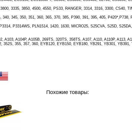
, 3800, 3335, 3850, 4500, 4550, PS33, RANGER, 3314, 3316, 3300, CS40
340, 345, 350, 351, 360, 365, 370, 385, P390, 391, 395, 405, P420*,P738
 P3314, P3314WS, PLN1514, 1420, 1630, MICRO25, S25CVA, S25D, S25DA
 A103, A104P, A105B, 269TS, 320TS, 358TS, A107, A110, A110P, A113, A11
352, 352S, 355, 357, 360, EYB120, EYB150, EYB180, YB291, YB301, YB391
Похожие товары: