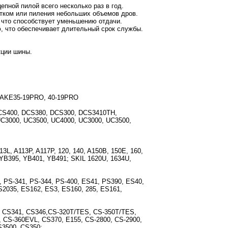
епной пилой всего несколько раз в год.
стком или пиления небольших объемов дров.
 что способствует уменьшению отдачи.
, что обеспечивает длительный срок службы.
кции шины.
, AKE35-19PRO, 40-19PRO
S400, DCS380, DCS300, DCS3410TH,
C3000, UC3500, UC4000, UC3000, UC3500,
3L, A113P, A117P, 120, 140, A150B, 150E, 160,
, YB395, YB401, YB491; SKIL 1620U, 1634U,
 PS-341, PS-344, PS-400, ES41, PS390, ES40,
ES2035, ES162, ES3, ES160, 285, ES161,
 CS341, CS346,CS-320T/TES, CS-350T/TES,
 CS-360EVL, CS370, E155, CS-2800, CS-2900,
S3500, CS350;