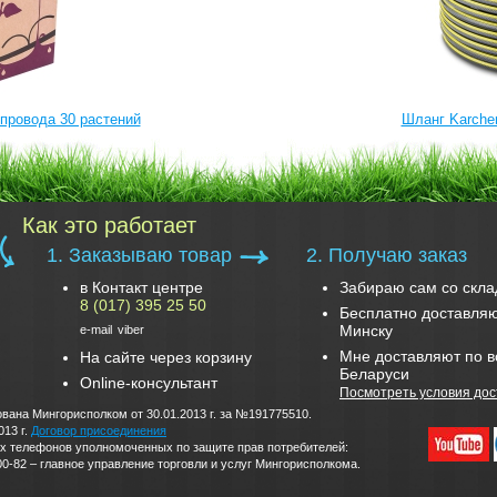
провода 30 растений
Шланг Karcher
Как это работает
1. Заказываю товар
2. Получаю заказ
в Контакт центре
Забираю сам со скла
8 (017) 395 25 50
Бесплатно доставляю
Минску
e-mail
viber
Мне доставляют по в
На сайте через корзину
Беларуси
Online-консультант
Посмотреть условия дос
вана Мингорисполком от 30.01.2013 г. за №191775510.
013 г.
Договор присоединения
дских телефонов уполномоченных по защите прав потребителей:
0-82 – главное управление торговли и услуг Мингорисполкома.