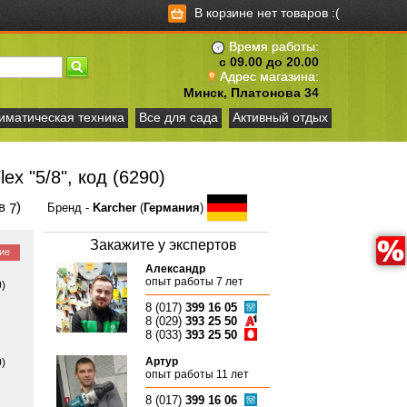
В корзине нет товаров :(
Время работы:
с 09.00 до 20.00
Адрес магазина:
Минск, Платонова 34
иматическая техника
Все для сада
Активный отдых
ex "5/8", код (6290)
ов
)
7
Бренд -
Karcher
(
Германия
)
Закажите у экспертов
ие
Александр
опыт работы 7 лет
0)
8 (017)
399 16 05
8 (029)
393 25 50
8 (033)
393 25 50
Артур
0)
опыт работы 11 лет
8 (017)
399 16 06