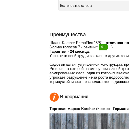
Количество слоев
Преимущества
Шланг Karcher PrimoFlex "5/8" -
отличная по
(кол-во голосов 7 - рейтинг:
4.1
).
Гарантия - 24 месяца
.
Упростите свой труд и заставьте других зав
Садовый шланг улучшенной конструкции, пр
Premium, в которой на смену привычной тре
армированных слоя, один из которых включа
угрожает разрушение из-за роста водоросле
термоустойчивость располагается в диапазон
Информация
Торговая марка: Karcher
(Керхер -
Германи