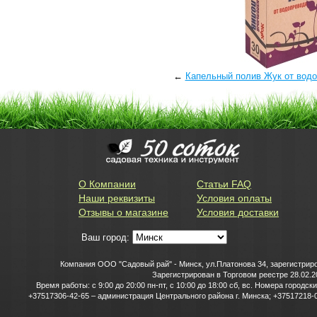
←
Капельный полив Жук от водо
О Компании
Статьи FAQ
Наши реквизиты
Условия оплаты
Отзывы о магазине
Условия доставки
Ваш город:
Компания ООО "Садовый рай" - Минск, ул.Платонова 34, зарегистриро
Зарегистрирован в Торговом реестре 28.02.2
Время работы: с 9:00 до 20:00 пн-пт, с 10:00 до 18:00 сб, вс. Номера горо
+37517306-42-65 – администрация Центрального района г. Минска; +37517218-0