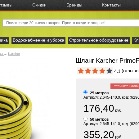
тзывы
Скидки
Бренды
Контакты
ника
Водоснабжение и уборка
Строительное оборудование
Кл
тка
→
Karcher
Шланг Karcher PrimoFl
(отзыв
4.1
Уточните налич
25 метров
Артикул: 2.645-140.0, код: (629
176,40
руб.
50 метров
Артикул: 2.645-141.0, код: (629
355,20
руб.