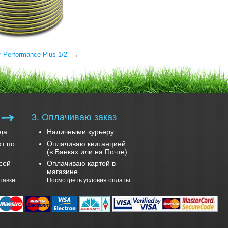
 Performance Plus 1/2"
→
3. Оплачиваю заказ
да
Наличными курьеру
т по
Оплачиваю квитанцией
(в Банках или на Почте)
сей
Оплачиваю картой в
магазине
тавки
Посмотреть условия оплаты