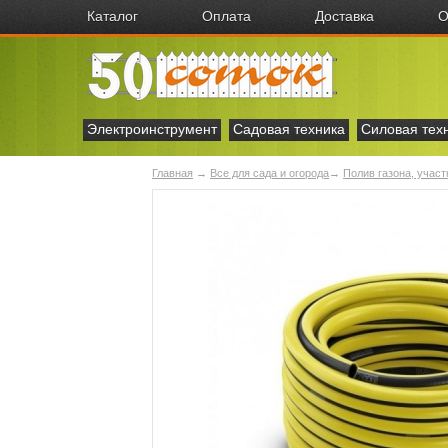
Каталог
Оплата
Доставка
О
Электроинструмент
Садовая техника
Силовая тех
Главная
→
Все для сада и огорода
→
Полив газона, учас