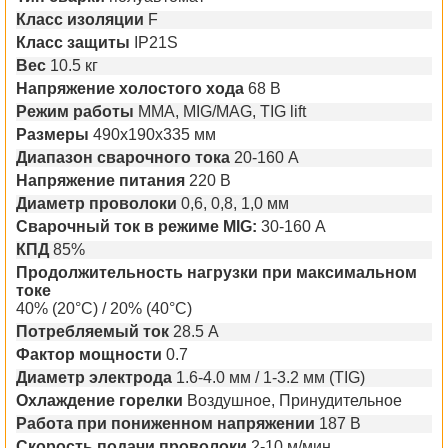
Класс изоляции
F
Класс защиты
IP21S
Вес
10.5 кг
Напряжение холостого хода
68 В
Режим работы
MMA, MIG/MAG, TIG lift
Размеры
490х190х335 мм
Диапазон сварочного тока
20-160 А
Напряжение питания
220 В
Диаметр проволоки
0,6, 0,8, 1,0 мм
Сварочный ток в режиме MIG:
30-160 А
КПД
85%
Продолжительность нагрузки при максимальном
токе
40% (20°С) / 20% (40°С)
Потребляемый ток
28.5 А
Фактор мощности
0.7
Диаметр электрода
1.6-4.0 мм / 1-3.2 мм (TIG)
Охлаждение горелки
Воздушное, Принудительное
Работа при пониженном напряжении
187 В
Скорость подачи проволоки
2-10 м/мин