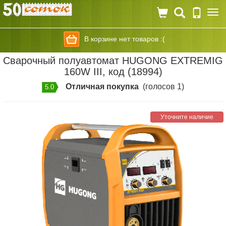
Togg
navi
В корзине нет товаров :(
Сварочный полуавтомат HUGONG EXTREMIG
160W III, код (18994)
Отличная покупка
(голосов 1)
5.0
Уточните наличие