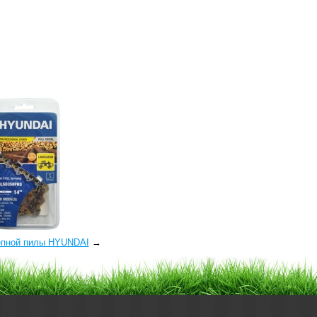
епной пилы HYUNDAI
→