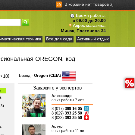
В корзине нет товаров :(
Время работы:
с 09.00 до 20.00
Адрес магазина:
Минск, Платонова 34
иматическая техника
Все для сада
Активный отдых
ссиональная OREGON, код
ов
)
Бренд -
Oregon
(
США
)
10
Закажите у экспертов
е
Александр
2
опыт работы 7 лет
63)
8 (017)
399 16 05
8 (029)
393 25 50
8 (033)
393 25 50
Артур
4
опыт работы 11 лет