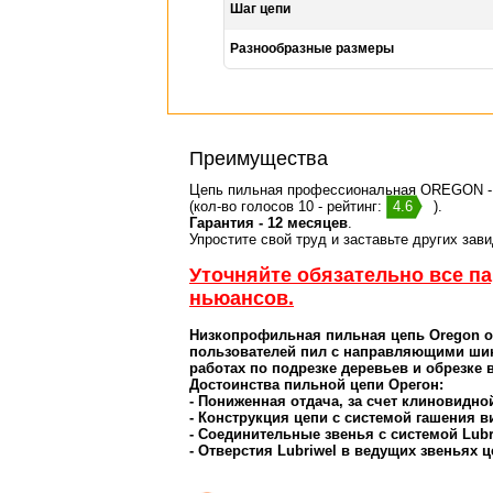
Шаг цепи
Разнообразные размеры
Преимущества
Цепь пильная профессиональная OREGON 
(кол-во голосов 10 - рейтинг:
4.6
).
Гарантия - 12 месяцев
.
Упростите свой труд и заставьте других зав
Уточняйте обязательно все п
ньюансов.
Низкопрофильная пильная цепь Oregon 
пользователей пил с направляющими шин
работах по подрезке деревьев и обрезке 
Достоинства пильной цепи Орегон:
- Пониженная отдача, за счет клиновидн
- Конструкция цепи с системой гашения в
- Соединительные звенья с системой Lubri
- Отверстия Lubriwel в ведущих звеньях