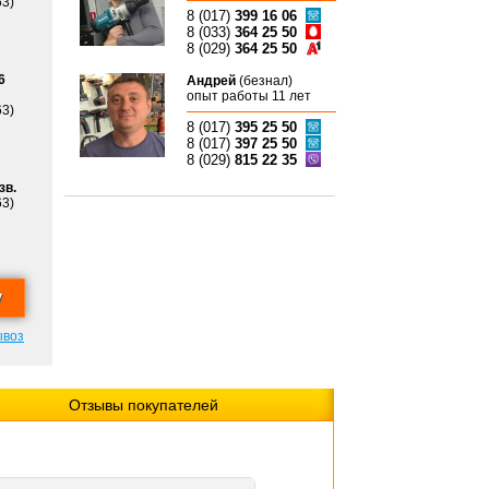
63)
8 (017)
399 16 06
8 (033)
364 25 50
8 (029)
364 25 50
6
Андрей
(безнал)
опыт работы 11 лет
63)
8 (017)
395 25 50
8 (017)
397 25 50
8 (029)
815 22 35
зв.
63)
ывоз
Отзывы покупателей