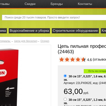
тзывы
Скидки
Бренды
Контакты
ника
Водоснабжение и уборка
Строительное оборудование
Кл
атериалы
→
Цепи для бензопил
→
Oregon
Цепь пильная профе
(24463)
(отзыв
4.6
Есть на склад
38 см 15", 0,325", 1.6 мм, 6
зв.
Артикул: 22LPX062E, код: (244
63,00
руб.
38 см 15", 0,325", 1.3 мм, 6
зв.