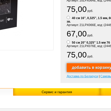
Артикул: 20LPX064E, код: (244
75,00
руб.
40 см 16", 0,325", 1.5 мм, 6
зв.
Артикул: 21LPX066E, код: (244
67,00
руб.
50 см 20" 0,325" 1.5 мм 76 
Артикул: 21LPX076E, код: (244
75,00
руб.
Доставка по Беларуси
|
Самов
Сервис и гарантия