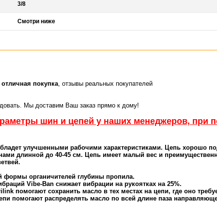
3/8
Смотри ниже
-
отличная покупка
, отзывы реальных покупателей
идовать. Мы доставим Ваш заказ прямо к дому!
араметры шин и цепей у наших менеджеров, при 
обладет улучшенными рабочими характеристиками. Цепь хорошо п
ами длинной до 40-45 см. Цепь имеет малый вес и преимуществе
ветвей.
ой формы органичителей глубины пропила.
ибраций Vibe-Ban снижает вибрации на рукоятках на 25%.
link помогают сохранить масло в тех местах на цепи, где оно требу
 цепи помогают распределять масло по всей длине паза направляю