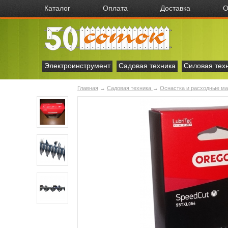
Каталог
Оплата
Доставка
О
Электроинструмент
Садовая техника
Силовая тех
Главная
→
Садовая техника
→
Оснастка и расходные м