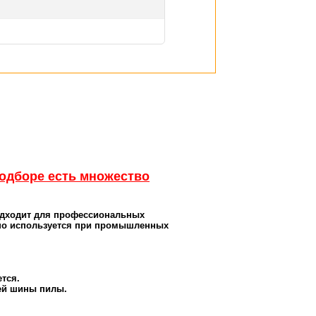
подборе есть множество
одходит для профессиональных
нно используется при промышленных
ется.
щей шины пилы.