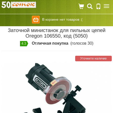
Togg
navi
В корзине нет товаров :(
Заточной министанок для пильных цепей
Oregon 106550, код (5050)
Отличная покупка
(голосов 30)
4.3
Уточните наличие