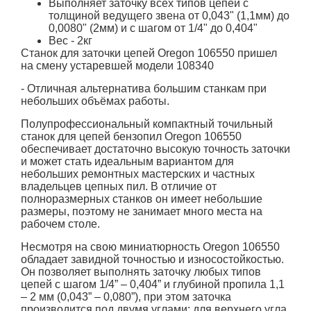
Выполняет заточку всех типов цепей с
толщиной ведущего звена от 0,043" (1,1мм) до
0,0080" (2мм) и с шагом от 1/4" до 0,404"
Вес - 2кг
Станок для заточки цепей Oregon 106550 пришел
на смену устаревшей модели
108340
- Отличная альтернатива большим станкам при
небольших объёмах работы.
Полупрофессиональный компактный точильный
станок для цепей бензопил Oregon 106550
обеспечивает достаточно высокую точность заточки
и может стать идеальным вариантом для
небольших ремонтных мастерских и частных
владельцев цепных пил. В отличие от
полноразмерных станков он имеет небольшие
размеры, поэтому не занимает много места на
рабочем столе.
Несмотря на свою миниатюрность Oregon 106550
обладает завидной точностью и износостойкостью.
Он позволяет выполнять заточку любых типов
цепей с шагом 1/4” – 0,404” и глубиной пропила 1,1
– 2 мм (0,043” – 0,080”), при этом заточка
производится под двумя углами: для верхнего угла