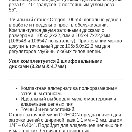
реза 0° - 40° градусов, с постоянным углом реза
55°.
Точильный станок Oregon 106550 довольно удобен
в работе и предельно прост в обслуживании.
Комплектуется двумя заточными дисками с
размерами: 105х3,2х22,2мм и 105х4,7х22,2мм
(106548 и 106547 по каталогу). При желании можно
докупить точильный диск 105х6,0х22,2 мм для
регуляторов глубины любых типов цепей.
Узел комплектуется 2 шлифовальными
дисками (3.2мм & 4.7мм)
Компактная альтернатива полноразмерным
заточным станкам.
Идеальный выбор для малых мастерских и
владельцев цепных пил.
Точный и износостойкий.
Станок заточной мини OREGON предназначен для
заточки цепей с шириной паза 1,1 мм – 2 мм, шагом
1/4" – 0.404". Подойдет для владельцев цепных пил
и мастерских. Отличается точностью,