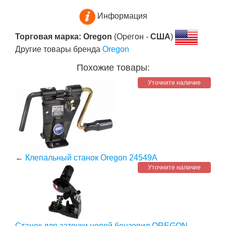
Информация
Торговая марка: Oregon
(Орегон -
США
)
Другие товары бренда
Oregon
Похожие товары:
Уточните наличие
←
Клепальный станок Oregon 24549A
Уточните наличие
Станок для заточки цепей бензопил OREGON