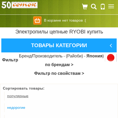
Togg
navi
В корзине нет товаров :(
Электропилы цепные RYOBI купить
ТОВАРЫ КАТЕГОРИИ
Бренд/Производитель - (Райоби) -
Япония
)
Фильтр
по брендам >
Фильтр по свойствам >
Сортировать товары:
популярные
недорогие