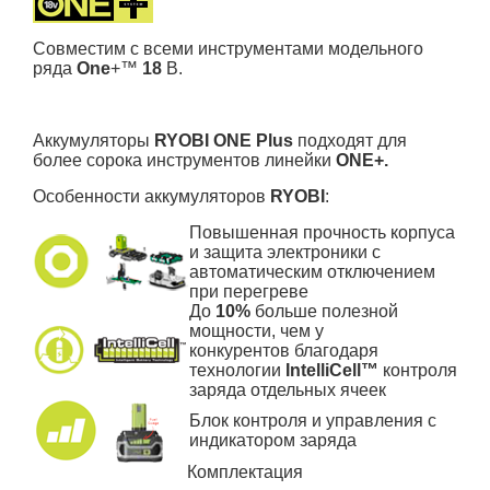
Совместим с всеми инструментами модельного
ряда
One
+™
18
В.
Аккумуляторы
RYOBI
ONE Plus
подходят для
более сорока инструментов линейки
ONE+.
Особенности аккумуляторов
RYOBI
:
Повышенная прочность корпуса
и защита электроники с
автоматическим отключением
при перегреве
До
10%
больше полезной
мощности, чем у
конкурентов благодаря
технологии
IntelliCell™
контроля
заряда отдельных ячеек
Блок контроля и управления с
индикатором заряда
Комплектация