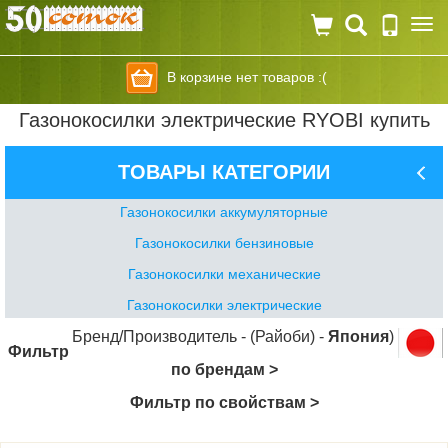
Togg
navi
В корзине нет товаров :(
Газонокосилки электрические RYOBI купить
ТОВАРЫ КАТЕГОРИИ
Газонокосилки аккумуляторные
Газонокосилки бензиновые
Газонокосилки механические
Газонокосилки электрические
Бренд/Производитель - (Райоби) -
Япония
)
Фильтр
по брендам >
Фильтр по свойствам >